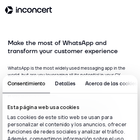
Make the most of WhatsApp and
transform your customer experience
WhatsApp is the most widely used messaging app in the
world, but are you leveraging all its potential in your CX
strategy?
Consentimiento
Detalles
Acerca de las cookies
In this guide you’ll learn:
Esta página web usa cookies
How to use the different
WhatsApp formats
(templates and flows)
to connect better
Las cookies de este sitio web se usan para
The formula for creating
effective, optimized
personalizar el contenido y los anuncios, ofrecer
WhatsApp Templates
.
funciones de redes sociales y analizar el tráfico.
Utilizar la IA y las integraciones
para crear
Además, compartimos información sobre el uso