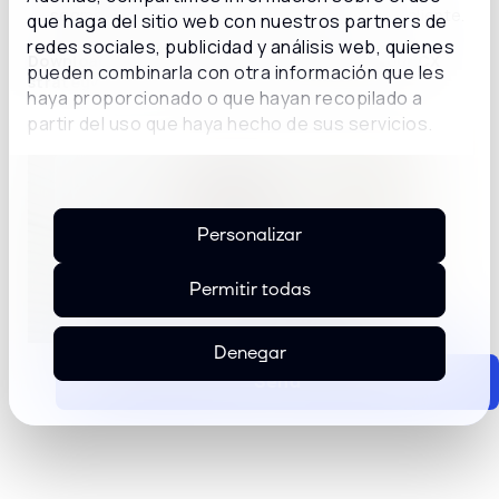
segmentos predictivos basados en la voz del cliente.
que haga del sitio web con nuestros partners de
redes sociales, publicidad y análisis web, quienes
Download it now and take the next step in your CX
pueden combinarla con otra información que les
strategy.
haya proporcionado o que hayan recopilado a
partir del uso que haya hecho de sus servicios.
Personalizar
Permitir todas
Denegar
Send