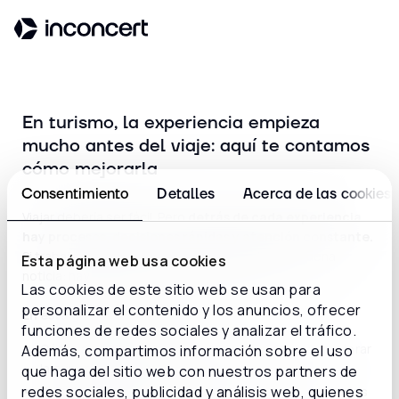
En turismo, la experiencia empieza
mucho antes del viaje: aquí te contamos
cómo mejorarla
Consentimiento
Detalles
Acerca de las cookies
Viajar debería ser fácil. Pero
detrás de cada experiencia
hay procesos, decisiones rápidas y atención constante.
Si trabajas en turismo, sabes lo que implica. La buena
Esta página web usa cookies
noticia: hay formas de hacerlo mucho mejor.
Las cookies de este sitio web se usan para
personalizar el contenido y los anuncios, ofrecer
En esta guía descubrirás:
funciones de redes sociales y analizar el tráfico.
Cómo
automatizar la gestión de reservas
y mejorar
Además, compartimos información sobre el uso
la experiencia del cliente.
que haga del sitio web con nuestros partners de
redes sociales, publicidad y análisis web, quienes
Estrategias para
personalizar la atención
en todos