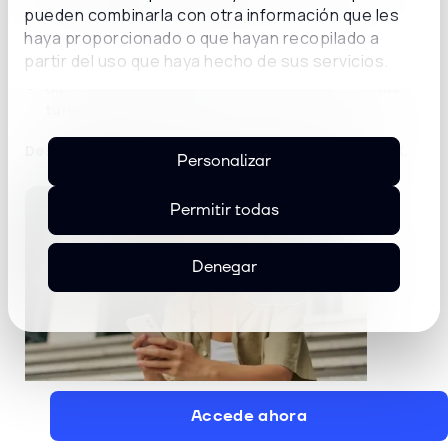
pueden combinarla con otra información que les
los canales.
haya proporcionado o que hayan recopilado a
Claves para
agilizar procesos
y aumentar la
partir del uso que haya hecho de sus servicios.
satisfacción del viajero.
Qué
tecnologías están ayudando a las empresas
turísticas
a fidelizar clientes y reducir costes.
Descárgala gratis y transforma tu estrategia de CX.
Personalizar
Permitir todas
Denegar
Accede ahora