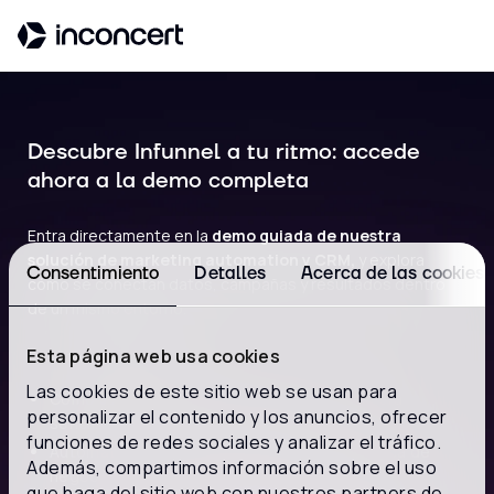
Descubre Infunnel a tu ritmo: accede
Nombre*
ahora a la demo completa
Entra directamente en la
demo guiada de nuestra
solución de marketing automation y CRM,
y explora
Apellido*
Consentimiento
Detalles
Acerca de las cookies
cómo se conectan datos, campañas y resultados dentro
de un mismo entorno.
Esta página web usa cookies
En este recorrido verás:
Email*
Las cookies de este sitio web se usan para
Cómo
segmentar y puntuar leads
de manera
personalizar el contenido y los anuncios, ofrecer
sencilla.
funciones de redes sociales y analizar el tráfico.
Automatizar
campañas multicanal
con lógica de
Además, compartimos información sobre el uso
Empresa
negocio.
que haga del sitio web con nuestros partners de