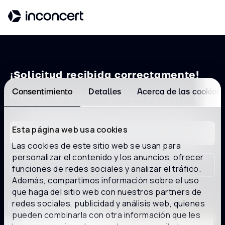
¡Solicitud recibida correctamente!
Consentimiento
Detalles
Acerca de las cookies
En breve recibirás la ficha técnica de Inspeech en el
correo electrónico que nos has facilitado.
Esta página web usa cookies
Explorar soluciones
Las cookies de este sitio web se usan para
personalizar el contenido y los anuncios, ofrecer
Ir al blog
funciones de redes sociales y analizar el tráfico.
Además, compartimos información sobre el uso
que haga del sitio web con nuestros partners de
redes sociales, publicidad y análisis web, quienes
pueden combinarla con otra información que les