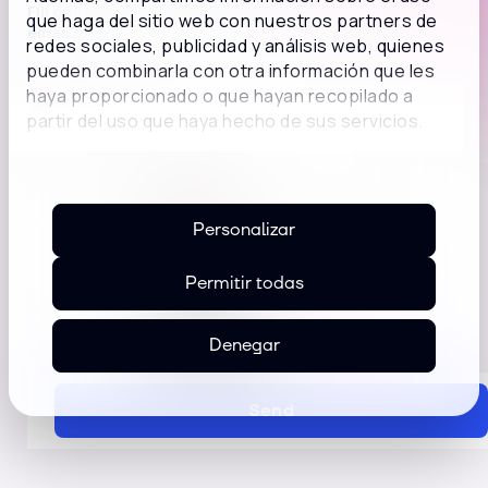
Fill out the form and get it delivered directly to your
que haga del sitio web con nuestros partners de
email.
redes sociales, publicidad y análisis web, quienes
I have read and accept the
Legal Terms
and the
Privacy Policies
.
pueden combinarla con otra información que les
haya proporcionado o que hayan recopilado a
partir del uso que haya hecho de sus servicios.
Access Now
Personalizar
Permitir todas
Denegar
Send