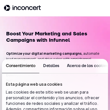
First Name*
Last Name*
Boost Your Marketing and Sales
Campaigns with Infunnel
Email*
Optimize your digital marketing campaigns,
automate
lead management, and drive sales with omnichannel
strategies.
Consentimiento
Detalles
Acerca de las cookies
Company
Download the data sheet to access
detailed technical
features of Infunnel and learn how it can help you:
Esta página web usa cookies
Automate workflows.
Las cookies de este sitio web se usan para
Optimize marketing investment.
personalizar el contenido y los anuncios, ofrecer
Position
Launch omnichannel campaigns.
funciones de redes sociales y analizar el tráfico.
Además, compartimos información sobre el uso