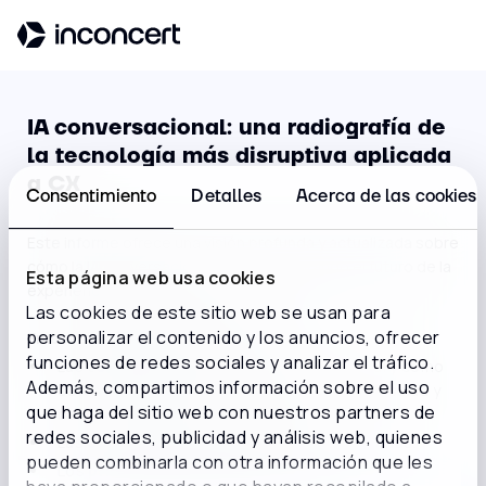
IA conversacional: una radiografía de
la tecnología más disruptiva aplicada
a CX
Consentimiento
Detalles
Acerca de las cookies
Este informe ofrece una visión profunda y actualizada sobre
cómo la IA conversacional está configurando el futuro de la
Esta página web usa cookies
experiencia del cliente.
Las cookies de este sitio web se usan para
personalizar el contenido y los anuncios, ofrecer
En este informe de encontrarás:
funciones de redes sociales y analizar el tráfico.
Las
tendencias clave en IA
conversacional y cómo
Además, compartimos información sobre el uso
están revolucionando sectores clave como salud y
que haga del sitio web con nuestros partners de
banca.
redes sociales, publicidad y análisis web, quienes
Las
capacidades tecnológicas
más valoradas.
pueden combinarla con otra información que les
Los
principales impulsores
de inversión.