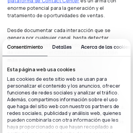
plataforma de Contact Center
es un arma con
enorme potencial para la generación y el
tratamiento de oportunidades de ventas.
Desde documentar cada interacción que se
genera por cualquier canal, hasta detectar
cuándo el lead está preparado para una llamada
Consentimiento
Detalles
Acerca de las cookies
de venta directa,
el CRM permite una gestión
más eficiente de todas las tareas
involucradas en el proceso de vender
.
Esta página web usa cookies
Las cookies de este sitio web se usan para
5)
Más leads calificados
personalizar el contenido y los anuncios, ofrecer
ingresando al pipeline
funciones de redes sociales y analizar el tráfico.
Además, compartimos información sobre el uso
que haga del sitio web con nuestros partners de
Este tip nos lleva al comienzo del ciclo de compra,
redes sociales, publicidad y análisis web, quienes
en la etapa de atracción de leads.
Cuantas más
pueden combinarla con otra información que les
nuevas oportunidades de ventas lleguen, más
haya proporcionado o que hayan recopilado a
posibilidades de cierre tendremos
. Pero si