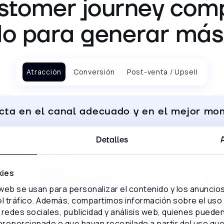
ustomer journey comp
do para generar más
Atracción
Conversión
Post-venta / Upsell
ta en el canal adecuado y en el mejor m
Detalles
kies
Marketing automation
 web se usan para personalizar el contenido y los anuncio
 el tráfico. Además, compartimos información sobre el uso
Activa workflows inteligentes que lanzan
redes sociales, publicidad y análisis web, quienes puede
mensajes, nutren leads y preparan cada
proporcionado o que hayan recopilado a partir del uso qu