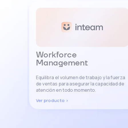
ional
Workforce
Management
GenA y
Equilibra el volumen de trabajo y la fuerza
scurso de
de ventas para asegurar la capacidad de
atención en todo momento.
Ver producto >