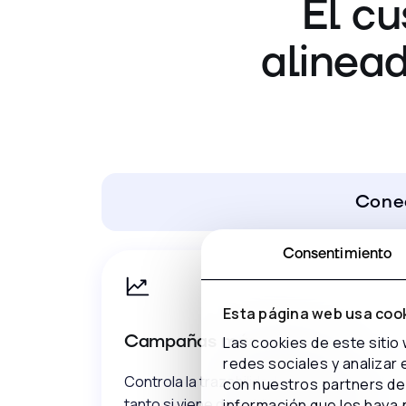
El c
alinea
Conec
Consentimiento
Esta página web usa coo
Campañas más rentables
Las cookies de este sitio
redes sociales y analizar
Controla la trazabilidad completa del lead,
con nuestros partners de 
tanto si viene de publicidad digital (Google
información que les haya 