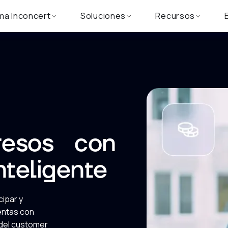
ma Inconcert
Soluciones
Recursos
gresos con
nteligente
cipar y
entas con
 del customer