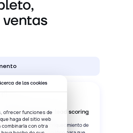
leto,
 ventas
omento
Acerca de las cookies
Captura de datos y lead scoring
s, ofrecer funciones de
 que haga del sitio web
Orquesta la captura y enriquecimiento de
n combinarla con otra
leads, con scoring automático para que
e haya hecho de sus