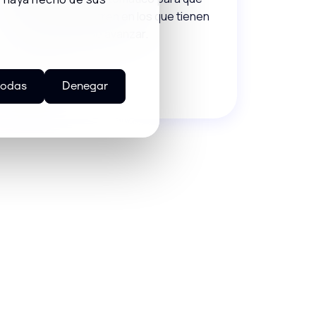
tus equipos se centren en los que tienen
más probabilidad de avanzar.
todas
Denegar