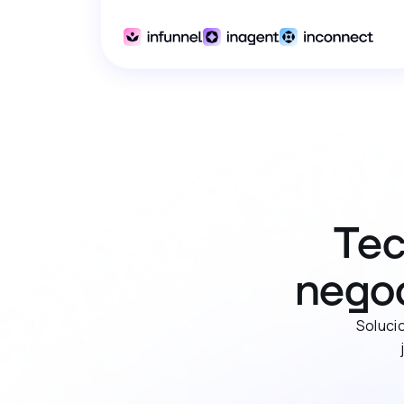
Tec
negoc
Soluci