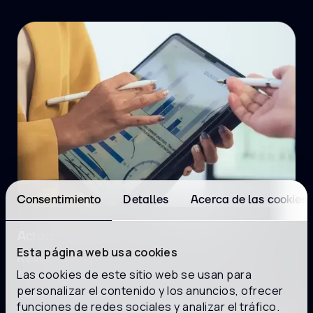
Consentimiento
Detalles
Acerca de las cookies
Actualiza tu ecosistema sin costes extra
Esta página web usa cookies
Realizamos mejoras e incorporamos nuevas
Las cookies de este sitio web se usan para
funcionalidades en las soluciones sin ningún
personalizar el contenido y los anuncios, ofrecer
coste adicional, incrementando el valor para tu
funciones de redes sociales y analizar el tráfico.
negocio.