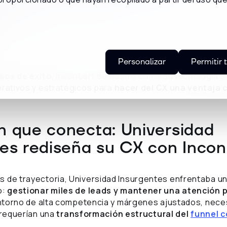
r Parra
try Manager de Inconcert México
Personalizar
Permitir 
sos de éxito
, Inconcert demostró cómo su tecnología s
erativos y estratégicos para
hacer del CX una ventaja 
n que conecta: Universidad
es rediseña su CX con Incon
s de trayectoria, Universidad Insurgentes enfrentaba u
o:
gestionar miles de leads y mantener una atención 
entorno de alta competencia y márgenes ajustados, nece
: requerían una
transformación estructural del
funnel c