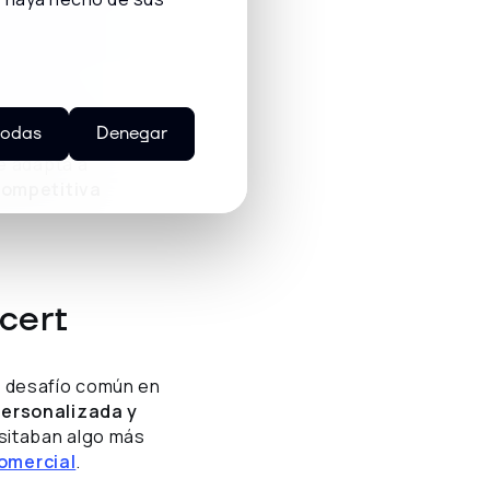
todas
Denegar
e adapta a
competitiva
cert
n desafío común en
personalizada y
sitaban algo más
omercial
.