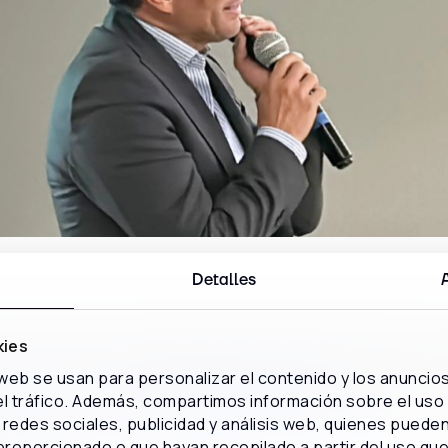
Detalles
rt creemos que la tecnología no tiene sentido si
kies
las personas. En este evento, mostramos cómo n
 web se usan para personalizar el contenido y los anuncio
stán generando
impacto real en sectores tan d
 el tráfico. Además, compartimos información sobre el uso
ucación
y las
telecomunicaciones
"
redes sociales, publicidad y análisis web, quienes puede
proporcionado o que hayan recopilado a partir del uso qu