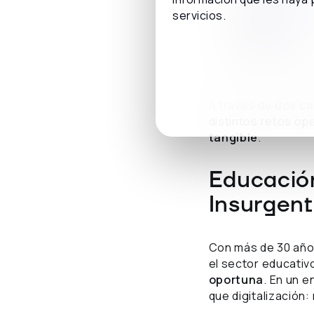
Osca
servicios.
Coun
A través de
dos ca
distintos retos op
tangible
.
Educació
Insurgent
Con más de 30 año
el sector educativ
oportuna
. En un 
que digitalización