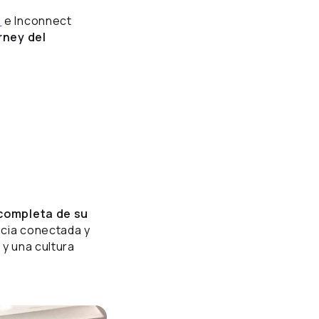
)
e Inconnect
rney del
 completa de su
ncia conectada y
 y una cultura