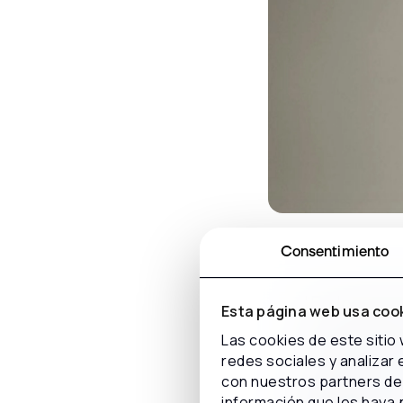
Consentimiento
"En Inconce
Esta página web usa coo
la vida de 
Las cookies de este sitio
clientes e
redes sociales y analizar
como la
ed
con nuestros partners de 
información que les haya 