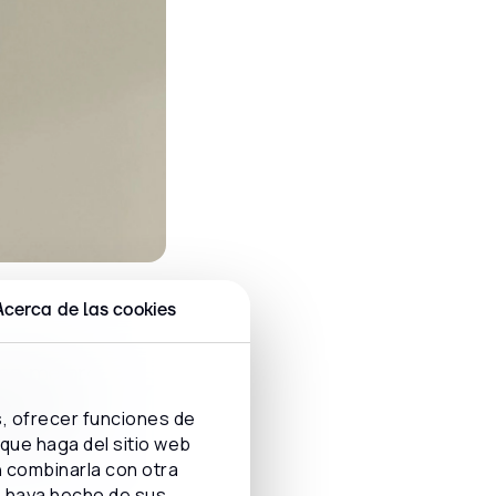
Acerca de las cookies
 no mejora
uestros
s, ofrecer funciones de
iversos
 que haga del sitio web
n combinarla con otra
e haya hecho de sus