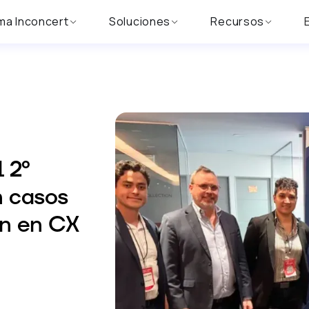
ma Inconcert
Soluciones
Recursos
 2º
 casos
ón en CX