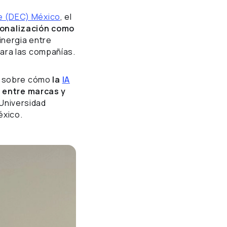
te (DEC) México
, el
onalización como
sinergia entre
ara las compañías.
ón sobre cómo
la
IA
 entre marcas y
 Universidad
éxico.