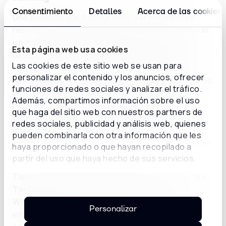
Consentimiento
Detalles
Acerca de las cookies
Una práctica que hemos visto dar excelentes
resultados en las landing pages es la de
colocar
un número de teléfono
para que el usuario
Esta página web usa cookies
directamente llame a la empresa. Para que
Las cookies de este sitio web se usan para
funcione, es importante
atribuir desde qué
personalizar el contenido y los anuncios, ofrecer
landing llegan las llamadas
, colocando números
funciones de redes sociales y analizar el tráfico.
diferenciados en las distintas páginas. Así se
Además, compartimos información sobre el uso
hace un seguimiento de cuáles anuncios y
que haga del sitio web con nuestros partners de
páginas están dando mejores resultados,
redes sociales, publicidad y análisis web, quienes
diferenciando las llamadas que provienen de
pueden combinarla con otra información que les
estos medios digitales de aquellas que llegan por
haya proporcionado o que hayan recopilado a
otros canales.
partir del uso que haya hecho de sus servicios.
También son muy efectivos los botones
“Click-
To-Call”, “Click-To-Chat” o "Click-To-
WhatsApp"
. En vez de completar el formulario y
Personalizar
enviar sus datos para que la empresa lo