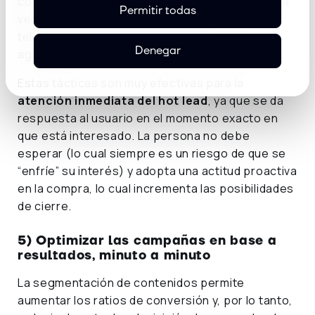
contacte, al hacer clic se abre directamente una
Permitir todas
ventana de chat,
WhatsApp
o un interfaz
telefónica para hablar directamente con un
Denegar
agente.
Estas tácticas son muy efectivas para la
atención inmediata del hot lead
, ya que se da
respuesta al usuario en el momento exacto en
que está interesado. La persona no debe
esperar (lo cual siempre es un riesgo de que se
“enfríe” su interés) y adopta una actitud proactiva
en la compra, lo cual incrementa las posibilidades
de cierre.
5) Optimizar las campañas en base a
resultados, minuto a minuto
La segmentación de contenidos permite
aumentar los ratios de conversión y, por lo tanto,