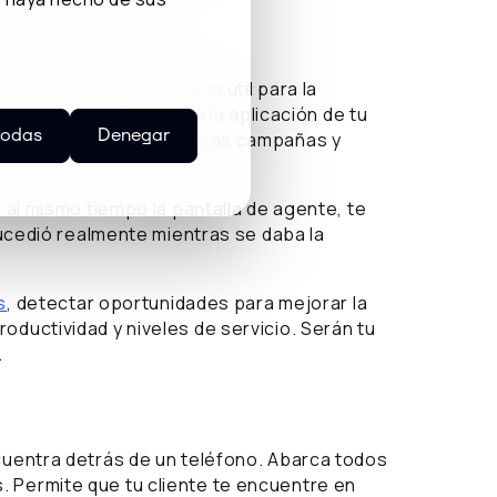
rán control e información útil para la
 de tus agentes como a la aplicación de tu
todas
Denegar
los para planificar futuras campañas y
r al mismo tiempo la pantalla de agente, te
 sucedió realmente mientras se daba la
s
, detectar oportunidades para mejorar la
oductividad y niveles de servicio. Serán tu
.
ncuentra detrás de un teléfono. Abarca todos
 Permite que tu cliente te encuentre en