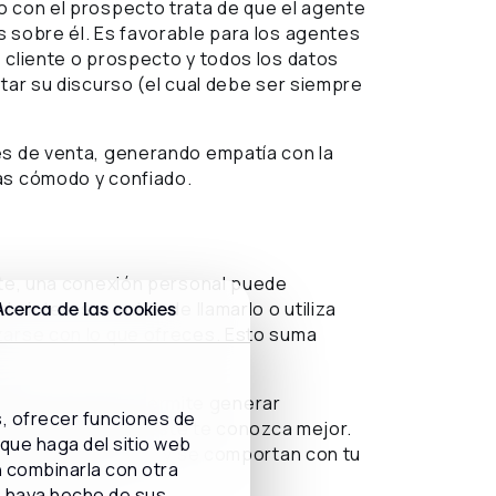
o con el prospecto trata de que el agente
s sobre él. Es favorable para los agentes
 cliente o prospecto y todos los datos
ptar su discurso (el cual debe ser siempre
es de venta, generando empatía con la
ás cómodo y confiado.
ente, una conexión personal puede
de interesar antes de llamarlo o utiliza
Acerca de las cookies
zarse con lo que ofreces. Esto suma
incular, ya que permite generar
s, ofrecer funciones de
iente y logran que este te conozca mejor.
 que haga del sitio web
 cómo se relacionan y se comportan con tu
n combinarla con otra
os contactos.
e haya hecho de sus