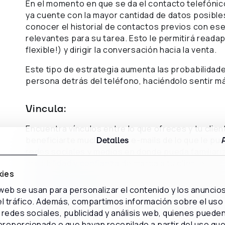
En el momento en que se da el contacto telefónic
ya cuente con la mayor cantidad de datos posible
conocer el historial de contactos previos con ese
relevantes para su tarea. Esto le permitirá reada
flexible!) y dirigir la conversación hacia la venta.
Este tipo de estrategia aumenta las probabilidad
persona detrás del teléfono, haciéndolo sentir m
Vincula:
Encuentra vínculos entre lo que ofreces y tu cli
beneficiarte mucho. Envía e-mails de lo que le pue
Detalles
redes sociales y medios en donde pueda familiari
credibilidad y confianza de marca a tu cliente.
kies
El
Marketing Digital
es una gran herramienta para v
 web se usan para personalizar el contenido y los anuncio
estrategias que impulsan la interacción con el cl
 el tráfico. Además, compartimos información sobre el uso
Aplícalas a las redes sociales, te ayudarán a ver
redes sociales, publicidad y análisis web, quienes puede
marca, a la vez que te ayudarán a conseguir nuev
proporcionado o que hayan recopilado a partir del uso qu