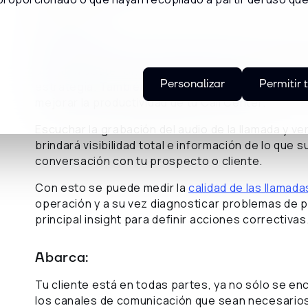
Registra:
Mantén registros de todas las llamadas
. Te brinda
analítica
posterior, orientada tanto al rendimiento
Personalizar
Permitir 
estrategia. También podrás aprender mucho de el
mejorar la productividad de tu Call Center.
Escuchar la grabación del audio de la llamada y ve
brindará visibilidad total e información de lo que
conversación con tu prospecto o cliente.
Con esto se puede medir la
calidad de las llamada
operación y a su vez diagnosticar problemas de pr
principal insight para definir acciones correctivas
Abarca:
Tu cliente está en todas partes, ya no sólo se e
los canales de comunicación que sean necesarios.