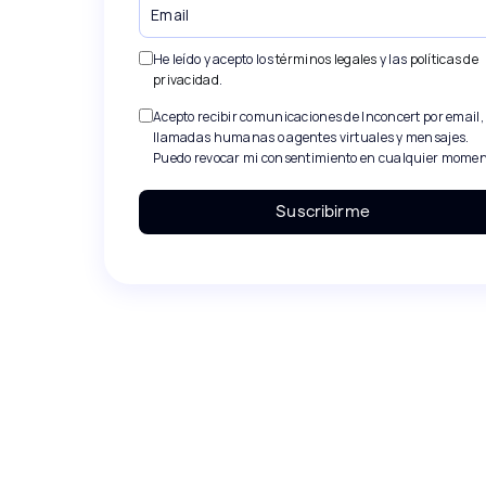
He leído y acepto los
términos legales
y las
políticas de
privacidad
.
Acepto recibir comunicaciones de Inconcert por email,
llamadas humanas o agentes virtuales y mensajes.
Puedo revocar mi consentimiento en cualquier momen
Suscribirme