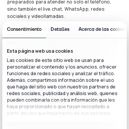
preparados para atender no solo el teléfono,
sino también el live chat, WhatsApp, redes
sociales y videollamadas.
Usar una
plataforma de contacto omnicanal
Consentimiento
Detalles
Acerca de las cookies
permite dar una experiencia 360 a los clientes,
fluida y sin interrupciones. Y a la vez, la empresa
puede hacer un seguimiento de extremo a
Esta página web usa cookies
extremo del recorrido del usuario, desde su
Las cookies de este sitio web se usan para
primer clic hasta después de la compra.
personalizar el contenido y los anuncios, ofrecer
funciones de redes sociales y analizar el tráfico.
2) Integrar todos los datos, procesos y
Además, compartimos información sobre el uso
sistemas en una sola tecnología
que haga del sitio web con nuestros partners de
redes sociales, publicidad y análisis web, quienes
La tecnología omnicanal no solo permite integrar
pueden combinarla con otra información que les
canales, sino también datos.
La información
haya proporcionado o que hayan recopilado a
digital del usuario es imprescindible para
partir del uso que haya hecho de sus servicios.
optimizar las acciones
de marketing y ventas y
obtener cada vez mejores resultados. Lo que