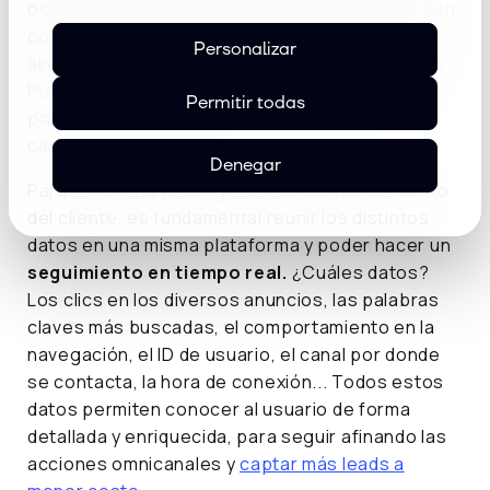
ocurre usualmente es que las empresas cuentan
con datos de sus leads y clientes, pero están
Personalizar
almacenados en silos, separados unos de otros.
Por un lado están los de comercio electrónico,
Permitir todas
por otro los del CRM, por otro los de las
campañas digitales.
Denegar
Para tener una visión global del comportamiento
del cliente, es fundamental reunir los distintos
datos en una misma plataforma y poder hacer un
seguimiento en tiempo real.
¿Cuáles datos?
Los clics en los diversos anuncios, las palabras
claves más buscadas, el comportamiento en la
navegación, el ID de usuario, el canal por donde
se contacta, la hora de conexión... Todos estos
datos permiten conocer al usuario de forma
detallada y enriquecida, para seguir afinando las
acciones omnicanales y
captar más leads a