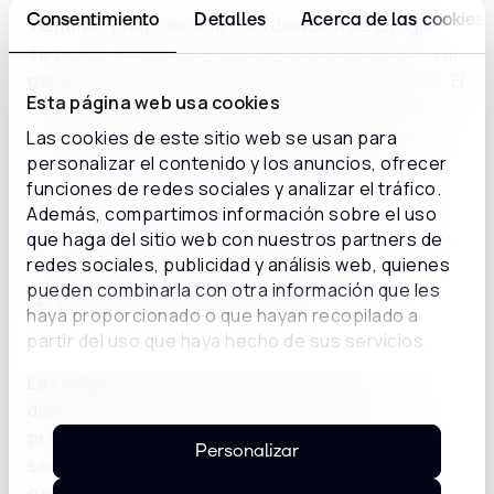
Consentimiento
Detalles
Acerca de las cookies
También, luego de una coordinación de cirugía,
se puede enviar un e-mail de forma automática al
paciente con las instrucciones pre-quirúrgicas. El
Esta página web usa cookies
día anterior a la misma se lo puede llamar por
teléfono para vocalizarle nuevamente en un
Las cookies de este sitio web se usan para
personalizar el contenido y los anuncios, ofrecer
mensaje de voz todas éstas instrucciones.
funciones de redes sociales y analizar el tráfico.
Todo esto de manera automatizada, sin la
Además, compartimos información sobre el uso
intervención de los agentes en ningún momento.
que haga del sitio web con nuestros partners de
redes sociales, publicidad y análisis web, quienes
pueden combinarla con otra información que les
4. Automatización para los
haya proporcionado o que hayan recopilado a
prestadores médicos
partir del uso que haya hecho de sus servicios.
Las aplicaciones de
IVR
bien concebidas y
diseñadas son ideales para brindarles a los
prestadores médicos una gran variedad de
Personalizar
servicios. Optimizan el tiempo de ellos y de tus
operadores.