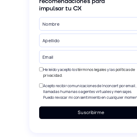
recomendaciones para
impulsar tu CX
He leído y acepto los
términos legales
y las
políticas de
privacidad
.
Acepto recibir comunicaciones de Inconcert por email,
llamadas humanas o agentes virtuales y mensajes.
Puedo revocar mi consentimiento en cualquier momen
Suscribirme