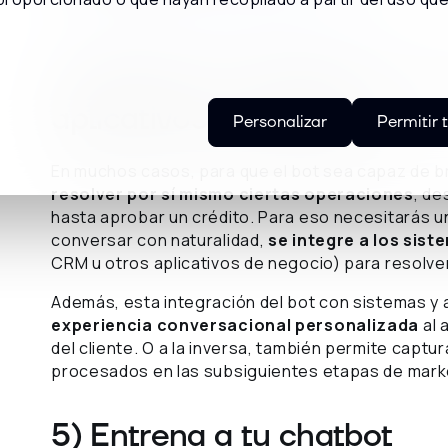
→ Leer más: Cómo dar personalidad a tu bot
4) Integra tu chatbot con o
aplicativos de negocio
Personalizar
Permitir 
En muchos casos, para que el bot sea capaz de bri
resolver por sí mismo ciertas operaciones
, d
hasta aprobar un crédito. Para eso necesitarás 
conversar con naturalidad,
se integre a los sis
CRM u otros aplicativos de negocio) para resolve
Además, esta integración del bot con sistemas y 
experiencia conversacional personalizada
al 
del cliente. O a la inversa, también permite captu
procesados en las subsiguientes etapas de market
5) Entrena a tu chatbot