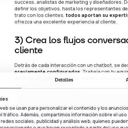
success, analistas de marketing y diseñadores. 
definir los objetivos, hasta los representantes de
trato con los clientes,
todos aportan su experti
ofrezca una excelente experiencia al cliente.
3) Crea los flujos conversa
cliente
Detrás de cada interacción con un chatbot, se de
previamente configurados
. Trabaja con tu equ
detectando posibles “cabos sueltos”, respuestas 
Detalles
encauzar la conversación.
Conocer bien a tu cliente
es vital para diseñar 
kies
que realmente funcione. Debes prever sus necesi
 web se usan para personalizar el contenido y los anuncio
que el bot pueda darle respuestas satisfactorias
 el tráfico. Además, compartimos información sobre el uso
comunicación del bot
, alineado no solo a los val
redes sociales, publicidad y análisis web, quienes puede
sociodemográfico de tus clientes.
proporcionado o que hayan recopilado a partir del uso qu