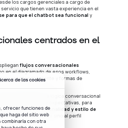
Desde los cargos gerenciales a cargo de
 servicio que tienen vasta experiencia en el
se para que el chatbot sea funcional
y
cionales centrados en el
spliegan
flujos conversacionales
ipo en el diagramado de esos workflows,
inesperadas del cliente y formas de
Acerca de las cookies
workflows y aplicar una lógica conversacional
dades, inquietudes y expectativas, para
s, ofrecer funciones de
.
Esto incluye la personalidad y estilo de
 que haga del sitio web
ores y tono de tu marca sino al perfil
n combinarla con otra
e haya hecho de sus