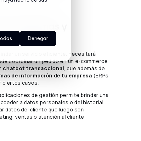
tros sistemas y
todas
Denegar
ndar un servicio eficiente, necesitará
esde coordinar un pedido en un e-commerce
un
chatbot transaccional
, que además de
temas de información de tu empresa
(ERPs,
r ciertos casos.
aplicaciones de gestión permite brindar una
acceder a datos personales o del historial
rar datos del cliente que luego son
ing, ventas o atención al cliente.