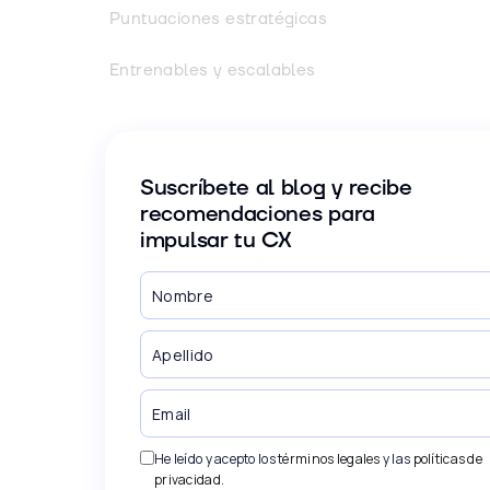
Puntuaciones estratégicas
Entrenables y escalables
Suscríbete al blog y recibe
recomendaciones para
impulsar tu CX
He leído y acepto los
términos legales
y las
políticas de
privacidad
.