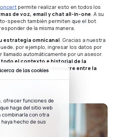
concert
permite realizar esto en todos los
mas de voz, email y chat all-in-one
. A su
-to-speech también permiten que el bot
a responder de la misma manera.
tu estrategia omnicanal
. Gracias a nuestra
puede, por ejemplo, ingresar los datos por
ser llamado automáticamente por un asesor.
todo el contexto e historial de la
iza el tiempo que transcurre entre la
Acerca de las cookies
anguage Technologies
.
s, ofrecer funciones de
 que haga del sitio web
n combinarla con otra
e haya hecho de sus