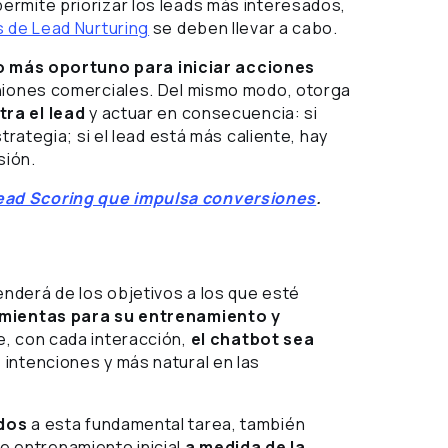
permite priorizar los leads más interesados,
 de Lead Nurturing
se deben llevar a cabo.
 más oportuno para iniciar acciones
uniones comerciales. Del mismo modo, otorga
ra el lead
y actuar en consecuencia: si
trategia; si el lead está más caliente, hay
sión.
Lead Scoring que impulsa conversiones
.
nderá de los objetivos a los que esté
mientas para su entrenamiento y
e, con cada interacción,
el chatbot sea
 intenciones y más natural en las
ados
a esta fundamental tarea, también
e entrenamiento inicial
a medida de la