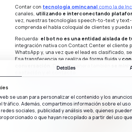
Contar con
tecnología omincanal
como la de In
canales,
utilizando e interconectando platafor
vez, nuestras tecnologías speech-to-text y text
comprenda el habla coloquial de clientes y pued
Recuerda:
el bot no es una entidad aislada de 
integración nativa con Contact Center el cliente 
WhatsApp y, una vez que el lead es clasificado, 
Esa transferencia se realiza de forma fluida y
con 
conversación
. De esta manera también
se minim
Detalles
captación y el contacto
.
👉
Mejora tu calidad de atención con Natural L
kies
 web se usan para personalizar el contenido y los anuncio
 el tráfico. Además, compartimos información sobre el uso
redes sociales, publicidad y análisis web, quienes puede
proporcionado o que hayan recopilado a partir del uso qu