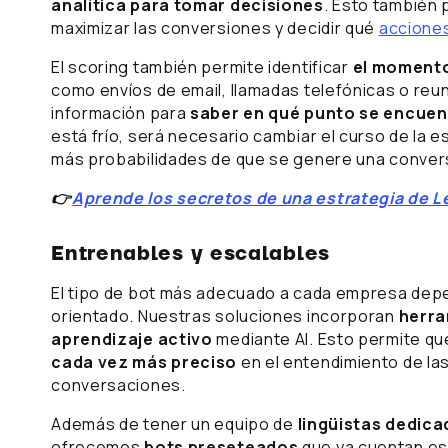
analítica para tomar decisiones
. Esto también 
maximizar las conversiones y decidir qué
acciones
El scoring también permite identificar
el momento
como envíos de email, llamadas telefónicas o re
información para
saber en qué punto se encuent
está frío, será necesario cambiar el curso de la es
más probabilidades de que se genere una conver
👉
Aprende los secretos de una estrategia de 
Entrenables y escalables
El tipo de bot más adecuado a cada empresa depe
orientado. Nuestras soluciones incorporan
herra
aprendizaje activo
mediante AI. Esto permite qu
cada vez más preciso
en el entendimiento de las
conversaciones.
Además de tener un equipo de
lingüistas dedic
ofrecemos
bots preseteados
que ya cuentan es