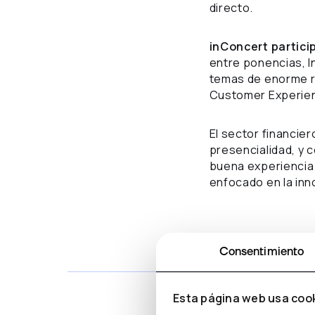
directo.
inConcert partic
entre ponencias, I
temas de enorme rel
Customer Experien
El sector financie
presencialidad, y 
buena experiencia 
enfocado en la inn
Consentimiento
Esta página web usa coo