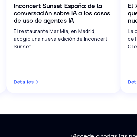
Inconcert Sunset España: de la
El 
conversación sobre IA a los casos
que
de uso de agentes IA
nu
El restaurante Mar Mía, en Madrid,
La 
acogió una nueva edición de Inconcert
de 
Sunset...
Cli
Detalles
Det
¡Accede a todas las nov