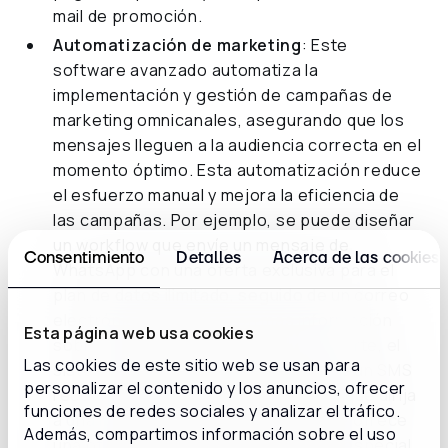
mail de promoción.
Automatización de marketing
: Este
software avanzado automatiza la
implementación y gestión de campañas de
marketing omnicanales, asegurando que los
mensajes lleguen a la audiencia correcta en el
momento óptimo. Esta automatización reduce
el esfuerzo manual y mejora la eficiencia de
las campañas. Por ejemplo, se puede diseñar
un workflow que envíe un mensaje de
Consentimiento
Detalles
Acerca de las cookies
WhatsApp con una oferta exclusiva para el
plan de datos ilimitado, seguido de un correo
electrónico detallado con más información
Esta página web usa cookies
sobre la oferta. Si el cliente no convierte, el
Las cookies de este sitio web se usan para
sistema puede programar el envío de un SMS
personalizar el contenido y los anuncios, ofrecer
recordatorio con una oferta limitada que dirija
funciones de redes sociales y analizar el tráfico.
a una landinf page personalizada que ofrece
Además, compartimos información sobre el uso
una oferta adicional o un descuento especial.