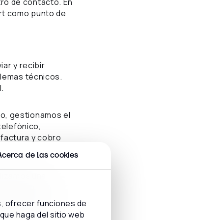
ro de contacto. En
ert como punto de
ar y recibir
blemas técnicos.
l.
o, gestionamos el
telefónico,
factura y cobro
Acerca de las cookies
alizamos una
as soluciones de
s omnicanales.
s, ofrecer funciones de
tros clientes y
 que haga del sitio web