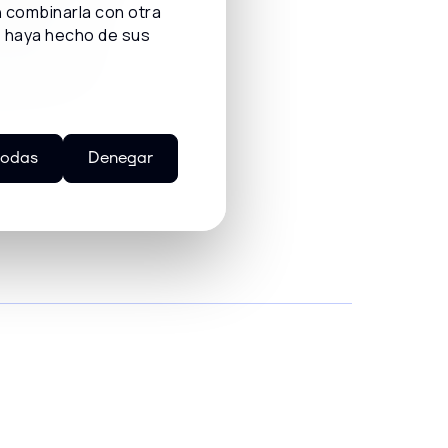
n combinarla con otra
e haya hecho de sus
tención al
todas
Denegar