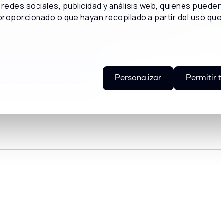
tegración verdaderamente omnicanal.
redes sociales, publicidad y análisis web, quienes puede
proporcionado o que hayan recopilado a partir del uso qu
o que puedes lograr con WhatsApp para la a
a mejor atención vía WhatsApp
.
Personalizar
Permitir 
ar un chatbot en WhatsApp
.