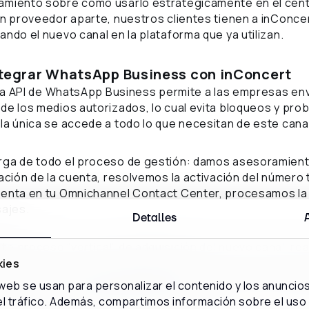
amiento sobre cómo usarlo estratégicamente en el cent
un proveedor aparte, nuestros clientes tienen a inConc
ndo el nuevo canal en la plataforma que ya utilizan.
ntegrar WhatsApp Business con inConcert
a la API de WhatsApp Business permite a las empresas envi
de los medios autorizados, lo cual evita bloqueos y pro
la única se accede a todo lo que necesitan de este cana
rga de todo el proceso de gestión: damos asesoramient
bación de la cuenta, resolvemos la activación del número 
uenta en tu Omnichannel Contact Center, procesamos la 
sajes.
Detalles
e proceso “vertical” de adquisición del nuevo canal, re
ontal” a todos los demás canales de contacto y a las otr
kies
 cliente, como HelpDesk, Marketing y ventas, o chatbot
 web se usan para personalizar el contenido y los anuncio
 todo este proceso optimizando tiempo y recursos a nues
 el tráfico. Además, compartimos información sobre el uso