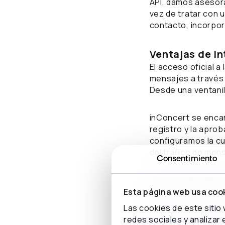
API, damos asesor
vez de tratar con 
contacto, incorpora
Ventajas de i
El acceso oficial 
mensajes a través 
Desde una ventanil
inConcert se enca
registro y la apro
configuramos la c
del tráfico de men
Consentimiento
Pero además de est
integración “horiz
Esta página web usa coo
gestión que use el
Las cookies de este sitio
inConcert facilita
redes sociales y analizar