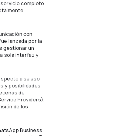
 servicio completo
totalmente
unicación con
fue lanzada por la
s gestionar un
 sola interfaz y
respecto a su uso
s y posibilidades
 decenas de
Service Providers),
nsión de los
 WhatsApp Business