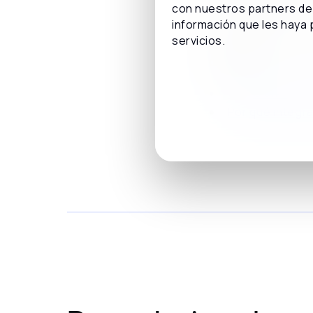
asegurando una in
con nuestros partners de 
información que les haya 
Conoce todo l
servicios.
cliente:
Cómo brindar l
Por qué integr