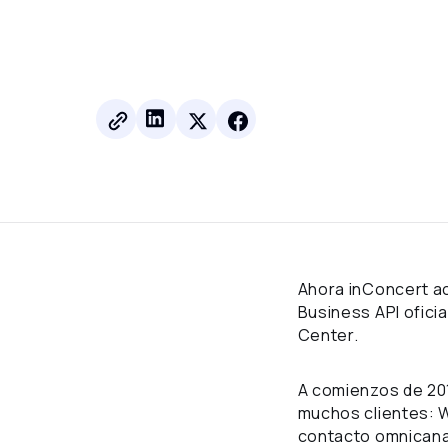
Ahora inConcert a
Business API ofici
Center.
A comienzos de 20
muchos clientes: 
contacto omnicanal