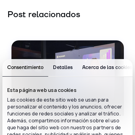
Post relacionados
Consentimiento
Detalles
Acerca de las cookies
Esta página web usa cookies
Las cookies de este sitio web se usan para
personalizar el contenido y los anuncios, ofrecer
funciones de redes sociales y analizar el tráfico.
Además, compartimos información sobre el uso
De la teoría a los resultados: así fue
que haga del sitio web con nuestros partners de
Inconcert Sunset México
redes sociales, publicidad y análisis web, quienes