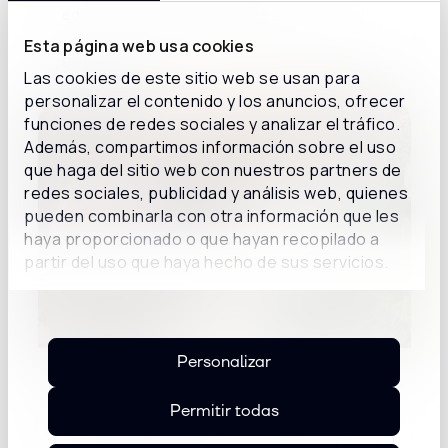
edición de Inconcert Sunset...
Esta página web usa cookies
Detalles
Las cookies de este sitio web se usan para
personalizar el contenido y los anuncios, ofrecer
funciones de redes sociales y analizar el tráfico.
Además, compartimos información sobre el uso
que haga del sitio web con nuestros partners de
redes sociales, publicidad y análisis web, quienes
pueden combinarla con otra información que les
haya proporcionado o que hayan recopilado a
partir del uso que haya hecho de sus servicios.
Personalizar
Inconcert Sunset España: de la
conversación sobre IA a los casos de
Permitir todas
uso de agentes IA