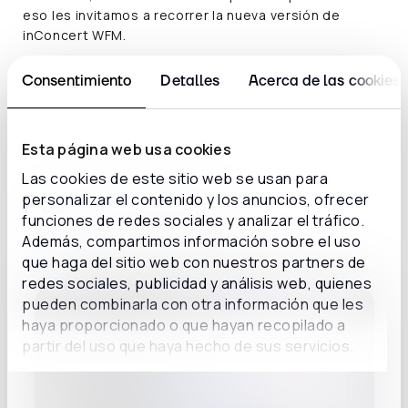
eso les invitamos a recorrer la nueva versión de
inConcert WFM.
Consentimiento
Detalles
Acerca de las cookies
Esta página web usa cookies
Las cookies de este sitio web se usan para
Post relacionados
personalizar el contenido y los anuncios, ofrecer
funciones de redes sociales y analizar el tráfico.
Además, compartimos información sobre el uso
que haga del sitio web con nuestros partners de
redes sociales, publicidad y análisis web, quienes
pueden combinarla con otra información que les
haya proporcionado o que hayan recopilado a
partir del uso que haya hecho de sus servicios.