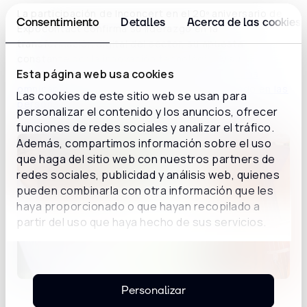
La participación de Inconcert en el 20º aniversario de
Consentimiento
Detalles
Acerca de las cookies
Expocontact confirma su liderazgo en la
transformación digital del sector, su apuesta
constante por la innovación tecnológica y su
Esta página web usa cookies
compromiso con el desarrollo de un
ecosistema
omnicanal más inteligente, eficiente y centrado en las
Las cookies de este sitio web se usan para
personas
.
personalizar el contenido y los anuncios, ofrecer
funciones de redes sociales y analizar el tráfico.
Además, compartimos información sobre el uso
que haga del sitio web con nuestros partners de
redes sociales, publicidad y análisis web, quienes
pueden combinarla con otra información que les
haya proporcionado o que hayan recopilado a
partir del uso que haya hecho de sus servicios.
Personalizar